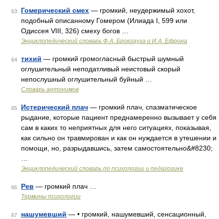
Гомерический смех
— громкий, неудержимый хохот,
63
подобный описанному Гомером (Илиада I, 599 или
Одиссея VIII, 326) смеху богов …
Энциклопедический словарь Ф.А. Брокгауза и И.А. Ефрона
тихий
— громкий громогласный быстрый шумный
64
оглушительный неподатливый неистовый скорый
непослушный оглушительный буйный …
Словарь антонимов
Истерический плач
— громкий плач, спазматическое
65
рыдание, которые пациент преднамеренно вызывает у себя
сам в каких то неприятных для него ситуациях, показывая,
как сильно он травмирован и как он нуждается в утешении и
помощи, но, разрыдавшись, затем самостоятельно&#8230;
…
Энциклопедический словарь по психологии и педагогике
Рев
— громкий плач …
66
Термины психологии
нашумевший
— • громкий, нашумевший, сенсационный,
67