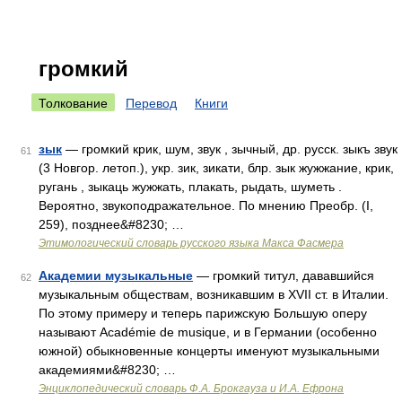
громкий
Толкование
Перевод
Книги
зык
— громкий крик, шум, звук , зычный, др. русск. зыкъ звук
61
(3 Новгор. летоп.), укр. зик, зикати, блр. зык жужжание, крик,
ругань , зыкаць жужжать, плакать, рыдать, шуметь .
Вероятно, звукоподражательное. По мнению Преобр. (I,
259), позднее&#8230; …
Этимологический словарь русского языка Макса Фасмера
Академии музыкальные
— громкий титул, дававшийся
62
музыкальным обществам, возникавшим в XVII ст. в Италии.
По этому примеру и теперь парижскую Большую оперу
называют Académie de musique, и в Германии (особенно
южной) обыкновенные концерты именуют музыкальными
академиями&#8230; …
Энциклопедический словарь Ф.А. Брокгауза и И.А. Ефрона