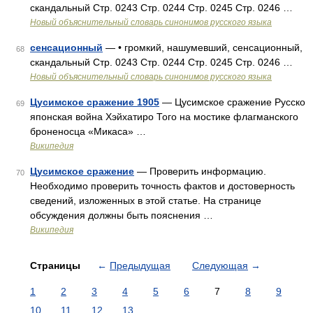
скандальный Стр. 0243 Стр. 0244 Стр. 0245 Стр. 0246 …
Новый объяснительный словарь синонимов русского языка
сенсационный
— • громкий, нашумевший, сенсационный,
68
скандальный Стр. 0243 Стр. 0244 Стр. 0245 Стр. 0246 …
Новый объяснительный словарь синонимов русского языка
Цусимское сражение 1905
— Цусимское сражение Русско
69
японская война Хэйхатиро Того на мостике флагманского
броненосца «Микаса» …
Википедия
Цусимское сражение
— Проверить информацию.
70
Необходимо проверить точность фактов и достоверность
сведений, изложенных в этой статье. На странице
обсуждения должны быть пояснения …
Википедия
Страницы
←
Предыдущая
Следующая
→
1
2
3
4
5
6
7
8
9
10
11
12
13